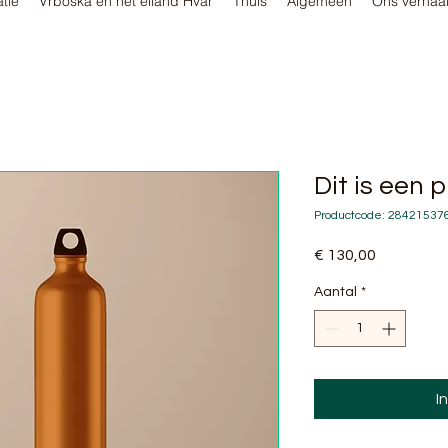
tie
Vrboska en het eiland Hvar
Thuis
Algemeen
Ons verhaa
Dit is een 
Productcode: 2842153
Prijs
€ 130,00
Aantal
*
I