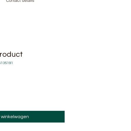
l
Contact details
product
76135191
n winkelwagen