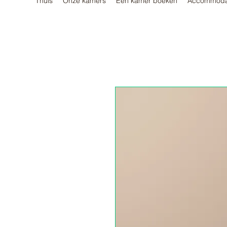
Thuis
Onze kamers
Een kamer boeken
Accommoda